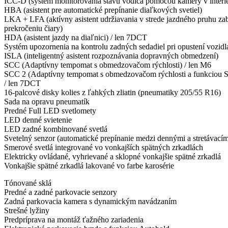
ICC-D (systém monitorovania stavu vodiča pomocou kamery v interié
HBA (asistent pre automatické prepínanie diaľkových svetiel)
LKA + LFA (aktívny asistent udržiavania v strede jazdného pruhu za
prekročeniu čiary)
HDA (asistent jazdy na diaľnici) / len 7DCT
Systém upozornenia na kontrolu zadných sedadiel pri opustení vozidl
ISLA (inteligentný asistent rozpoznávania dopravných obmedzení)
SCC (Adaptívny tempomat s obmedzovačom rýchlosti) / len M6
SCC 2 (Adaptívny tempomat s obmedzovačom rýchlosti a funkciou
/ len 7DCT
16-palcové disky kolies z ľahkých zliatin (pneumatiky 205/55 R16)
Sada na opravu pneumatík
Predné Full LED svetlomety
LED denné svietenie
LED zadné kombinované svetlá
Svetelný senzor (automatické prepínanie medzi dennými a stretávacím
Smerové svetlá integrované vo vonkajších spätných zrkadlách
Elektricky ovládané, vyhrievané a sklopné vonkajšie spätné zrkadlá
Vonkajšie spätné zrkadlá lakované vo farbe karosérie
Tónované sklá
Predné a zadné parkovacie senzory
Zadná parkovacia kamera s dynamickým navádzaním
Strešné lyžiny
Predpríprava na montáž ťažného zariadenia