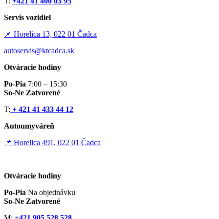
T:
+421 41 400 03 95
Servis vozidiel
📌 Horelica 13, 022 01 Čadca
autoservis@ktcadca.sk
Otváracie hodiny
Po-Pia
7:00 – 15:30
So-Ne Zatvorené
T:
+ 421 41 433 44 12
Autoumyváreň
📌 Horelica 491, 022 01 Čadca
Otváracie hodiny
Po-Pia
Na objednávku
So-Ne Zatvorené
M:
+421 905 528 528