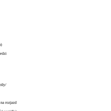
m)
medzi
ily/
na rozjazd