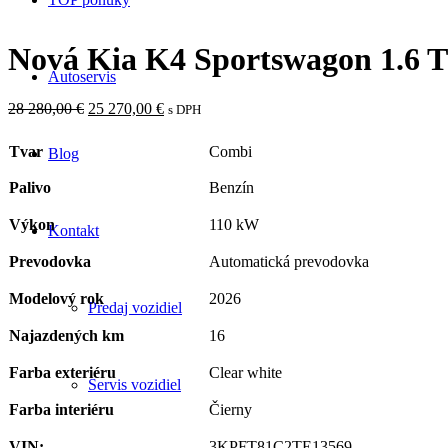
Nová Kia K4 Sportswagon 1.6 T
Autoservis
Pôvodná
Aktuálna
28 280,00
€
25 270,00
€
s DPH
cena
cena
bola:
je:
Tvar
Combi
Blog
28
25
280,00 €.
270,00 €.
Palivo
Benzín
Výkon
110 kW
Kontakt
Prevodovka
Automatická prevodovka
Modelový rok
2026
Predaj vozidiel
Najazdených km
16
Farba exteriéru
Clear white
Servis vozidiel
Farba interiéru
Čierny
VIN:
3KPFT81C2TE13569