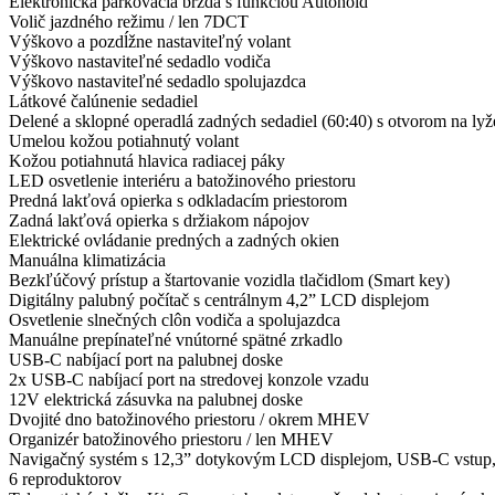
Elektronická parkovacia brzda s funkciou Autohold
Volič jazdného režimu / len 7DCT
Výškovo a pozdĺžne nastaviteľný volant
Výškovo nastaviteľné sedadlo vodiča
Výškovo nastaviteľné sedadlo spolujazdca
Látkové čalúnenie sedadiel
Delené a sklopné operadlá zadných sedadiel (60:40) s otvorom na lyž
Umelou kožou potiahnutý volant
Kožou potiahnutá hlavica radiacej páky
LED osvetlenie interiéru a batožinového priestoru
Predná lakťová opierka s odkladacím priestorom
Zadná lakťová opierka s držiakom nápojov
Elektrické ovládanie predných a zadných okien
Manuálna klimatizácia
Bezkľúčový prístup a štartovanie vozidla tlačidlom (Smart key)
Digitálny palubný počítač s centrálnym 4,2” LCD displejom
Osvetlenie slnečných clôn vodiča a spolujazdca
Manuálne prepínateľné vnútorné spätné zrkadlo
USB-C nabíjací port na palubnej doske
2x USB-C nabíjací port na stredovej konzole vzadu
12V elektrická zásuvka na palubnej doske
Dvojité dno batožinového priestoru / okrem MHEV
Organizér batožinového priestoru / len MHEV
Navigačný systém s 12,3” dotykovým LCD displejom, USB-C vstup
6 reproduktorov