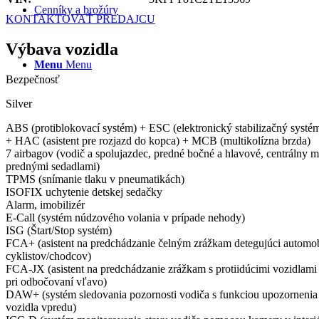
Cenníky a brožúry
KONTAKTOVAŤ PREDAJCU
Výbava vozidla
Menu
Menu
Bezpečnosť
Silver
ABS (protiblokovací systém) + ESC (elektronický stabilizačný systé
+ HAC (asistent pre rozjazd do kopca) + MCB (multikolízna brzda)
7 airbagov (vodič a spolujazdec, predné bočné a hlavové, centrálny 
prednými sedadlami)
TPMS (snímanie tlaku v pneumatikách)
ISOFIX uchytenie detskej sedačky
Alarm, imobilizér
E-Call (systém núdzového volania v prípade nehody)
ISG (Štart/Stop systém)
FCA+ (asistent na predchádzanie čelným zrážkam detegujúci automob
cyklistov/chodcov)
FCA-JX (asistent na predchádzanie zrážkam s protiidúcimi vozidlami
pri odbočovaní vľavo)
DAW+ (systém sledovania pozornosti vodiča s funkciou upozornenia 
vozidla vpredu)