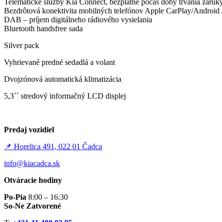
Telematické služby Kia Connect, bezplatne počas doby trvania záruk
Bezdrôtová konektivita mobilných telefónov Apple CarPlay/Android
DAB – príjem digitálneho rádiového vysielania
Bluetooth handsfree sada
Silver pack
Vyhrievané predné sedadlá a volant
Dvojzónová automatická klimatizácia
5,3´´ stredový informačný LCD displej
Predaj vozidiel
📌 Horelica 491, 022 01 Čadca
info@kiacadca.sk
Otváracie hodiny
Po-Pia
8:00 – 16:30
So-Ne Zatvorené