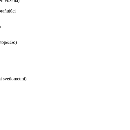
ri vozidla)
braňujúci
a
 Stop&Go)
i svetlometmi)