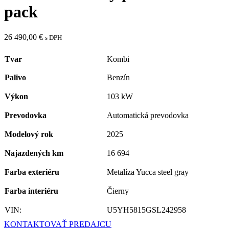
pack
26 490,00
€
s DPH
Tvar
Kombi
Palivo
Benzín
Výkon
103 kW
Prevodovka
Automatická prevodovka
Modelový rok
2025
Najazdených km
16 694
Farba exteriéru
Metalíza Yucca steel gray
Farba interiéru
Čierny
VIN:
U5YH5815GSL242958
KONTAKTOVAŤ PREDAJCU