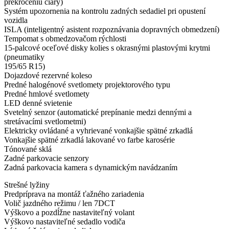
prekročeniu čiary)
Systém upozornenia na kontrolu zadných sedadiel pri opustení
vozidla
ISLA (inteligentný asistent rozpoznávania dopravných obmedzení)
Tempomat s obmedzovačom rýchlosti
15-palcové oceľové disky kolies s okrasnými plastovými krytmi
(pneumatiky
195/65 R15)
Dojazdové rezervné koleso
Predné halogénové svetlomety projektorového typu
Predné hmlové svetlomety
LED denné svietenie
Svetelný senzor (automatické prepínanie medzi dennými a
stretávacími svetlometmi)
Elektricky ovládané a vyhrievané vonkajšie spätné zrkadlá
Vonkajšie spätné zrkadlá lakované vo farbe karosérie
Tónované sklá
Zadné parkovacie senzory
Zadná parkovacia kamera s dynamickým navádzaním
Strešné lyžiny
Predpríprava na montáž ťažného zariadenia
Volič jazdného režimu / len 7DCT
Výškovo a pozdĺžne nastaviteľný volant
Výškovo nastaviteľné sedadlo vodiča