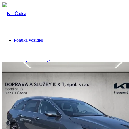
Ponuka vozidiel
Nové vozidlá
Predvádzacie vozidlá
Jazdené vozidlá
TOP ponuky