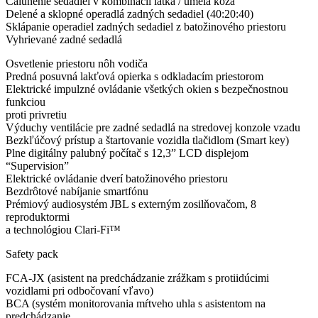
Čalúnenie sedadiel v kombinácii látka / umelá koža
Delené a sklopné operadlá zadných sedadiel (40:20:40)
Sklápanie operadiel zadných sedadiel z batožinového priestoru
Vyhrievané zadné sedadlá
Osvetlenie priestoru nôh vodiča
Predná posuvná lakťová opierka s odkladacím priestorom
Elektrické impulzné ovládanie všetkých okien s bezpečnostnou
funkciou
proti privretiu
Výduchy ventilácie pre zadné sedadlá na stredovej konzole vzadu
Bezkľúčový prístup a štartovanie vozidla tlačidlom (Smart key)
Plne digitálny palubný počítač s 12,3” LCD displejom
“Supervision”
Elektrické ovládanie dverí batožinového priestoru
Bezdrôtové nabíjanie smartfónu
Prémiový audiosystém JBL s externým zosilňovačom, 8
reproduktormi
a technológiou Clari-Fi™
Safety pack
FCA-JX (asistent na predchádzanie zrážkam s protiidúcimi
vozidlami pri odbočovaní vľavo)
BCA (systém monitorovania mŕtveho uhla s asistentom na
predchádzanie