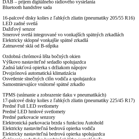
DAB – príjem digitálneho rádiového vysielania
Bluetooth handsfree sada
16-palcové disky kolies z ľahkých zliatin (pneumatiky 205/55 R16)
LED zadné svetlá
Dažďový senzor
Smerové svetlá integrované vo vonkajších spätných zrkadlách
Elektricky sklopné vonkajšie spätné zrkadlá
Zatmavené sklá od B-stĺpika
Ozdobná chrómová lišta bočných okien
Výškovo nastaviteľné sedadlo spolujazdca
Zadná lakťová opierka s držiakom nápojov
Dvojzónová automatická klimatizácia
Osvetlenie slnečných clôn vodiča a spolujazdca
Samostmievajúce vnútorné spätné zrkadlo
TPMS (snímanie a zobrazenie tlaku v pneumatikách)
17-palcové disky kolies z ľahkých zliatin (pneumatiky 225/45 R17)
Predné Full LED svetlomety
Predné LED hmlové svetlomety
Predné parkovacie senzory
Elektronická parkovacia brzda s funkciou Autohold
Elektricky nastaviteľná bedrová opierka vodiča
Elektricky nastaviteľná bedrová opierka spolujazdca