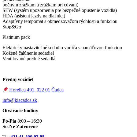
bočným zrážkam a zrážkam pri cúvaní)
SEW (systém upozornenia pre bezpečné opustenie vozidla)
HDA (asistent jazdy na diaľnici)
Adaptívny tempomat s obmedzovačom rýchlosti a funkciou
Stop&Go
Platinum pack
Elektricky nastaviteľné sedadlo vodiča s pamäťovou funkciou
Kožené čalúnenie sedadiel
Ventilované predné sedadlá
Predaj vozidiel
Horelica 491, 022 01 Čadca
info@kiacadca.sk
Otváracie hodiny
Po-Pia
8:00 – 16:30
So-Ne Zatvorené
T:
+421 41 400 03 95