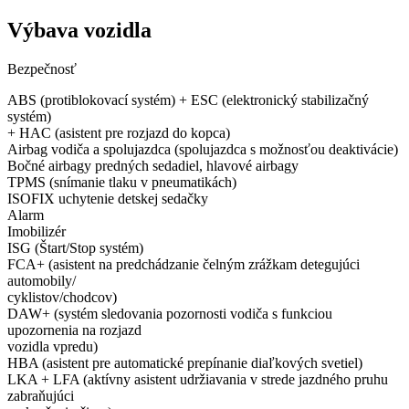
Výbava vozidla
Bezpečnosť
ABS (protiblokovací systém) + ESC (elektronický stabilizačný
systém)
+ HAC (asistent pre rozjazd do kopca)
Airbag vodiča a spolujazdca (spolujazdca s možnosťou deaktivácie)
Bočné airbagy predných sedadiel, hlavové airbagy
TPMS (snímanie tlaku v pneumatikách)
ISOFIX uchytenie detskej sedačky
Alarm
Imobilizér
ISG (Štart/Stop systém)
FCA+ (asistent na predchádzanie čelným zrážkam detegujúci
automobily/
cyklistov/chodcov)
DAW+ (systém sledovania pozornosti vodiča s funkciou
upozornenia na rozjazd
vozidla vpredu)
HBA (asistent pre automatické prepínanie diaľkových svetiel)
LKA + LFA (aktívny asistent udržiavania v strede jazdného pruhu
zabraňujúci