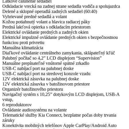
Látkové čalúnenie sedadiel
Odkladacie vrecká na zadnej strane sedadla vodiča a spolujazdca
Delené a sklopné operadlá zadných sedadiel (60:40)
Vyhrievané predné sedadlá a volant
Kožou potiahnutý volant a hlavica radiacej páky
Predná lakťová opierka s odkladacím priestorom
Elektrické ovládanie predných a zadných okien
Elektrické impulzné ovládanie predných okien s bezpečnostnou
funkciou proti privretiu
Manuálna klimatizácia
Diaľkové ovládanie centrálneho zamykania, sklápateľný kľúč
Palubný počítač so 4,2” LCD displejom “Supervision”
Manuálne prepínateľné vnútorné spätné zrkadlo
USB-C nabíjací port na palubnej doske
USB-C nabíjací port na stredovej konzole vzadu
12V elektrická zásuvka na palubnej doske
12V elektrická zásuvka v batožinovom priestore
Organizér batožinového priestoru
Navigačný systém s 10,25” dotykovým LCD displejom, USB-A
vstup,
6 reproduktorov
Ovládanie audiosystému na volante
Telematické služby Kia Connect, bezplatne počas doby trvania
záruky
Konektivita mobilných telefónov Apple CarPlay/Android Auto